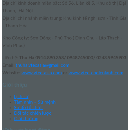
Địa chỉ kinh doanh miền bắc: Số 56, Liền kề 5, Khu đô thị Đại
Thanh, Hà Nội
Địa chỉ chi nhánh miền trung: Khu kinh tế nghi sơn - Tĩnh Gia
- Thanh Hóa
Kho Công ty: Sơn Đông - Phú Thọ ( Đình Chu - Lập Thạch -
Vĩnh Phúc)
Liên hệ:
Thu Hà 0914.890.358/ 0948745000/ 0243.9945903
Email:
thuha.vtecasia@gmail.com
Website:
www.vtec-asia.com
or
www.vtec-codienlanh.com
Giới thiệu
Lịch sử
Tầm nhìn – Sứ mệnh
Sơ đồ tổ chức
Đối tác chiến lược
Giải thưởng