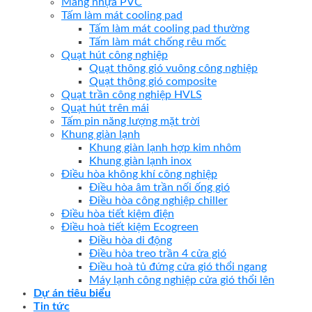
Màng nhựa PVC
Tấm làm mát cooling pad
Tấm làm mát cooling pad thường
Tấm làm mát chống rêu mốc
Quạt hút công nghiệp
Quạt thông gió vuông công nghiệp
Quạt thông gió composite
Quạt trần công nghiệp HVLS
Quạt hút trên mái
Tấm pin năng lượng mặt trời
Khung giàn lạnh
Khung giàn lạnh hợp kim nhôm
Khung giàn lạnh inox
Điều hòa không khí công nghiệp
Điều hòa âm trần nối ống gió
Điều hòa công nghiệp chiller
Điều hòa tiết kiệm điện
Điều hoà tiết kiệm Ecogreen
Điều hòa di động
Điều hòa treo trần 4 cửa gió
Điều hoà tủ đứng cửa gió thổi ngang
Máy lạnh công nghiệp cửa gió thổi lên
Dự án tiêu biểu
Tin tức