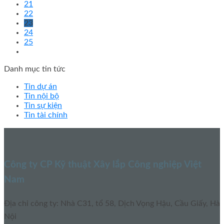
21
22
23
24
25
Danh mục tin tức
Tin dự án
Tin nội bộ
Tin sự kiện
Tin tài chính
Công ty CP Kỹ thuật Xây lắp Công nghiệp Việt
Nam
Địa chỉ công ty: Nhà C31, tổ 58, Dịch Vọng Hậu, Cầu Giấy, Hà
Nội