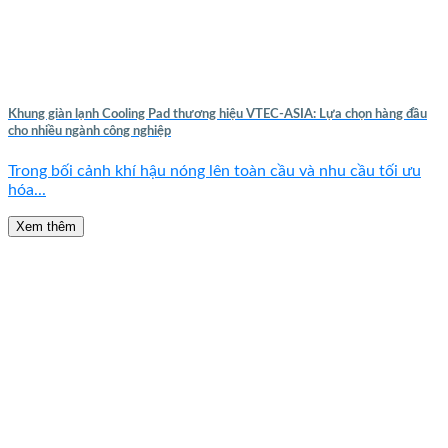
Khung giàn lạnh Cooling Pad thương hiệu VTEC-ASIA: Lựa chọn hàng đầu
cho nhiều ngành công nghiệp
Trong bối cảnh khí hậu nóng lên toàn cầu và nhu cầu tối ưu
hóa...
Xem thêm