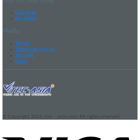
Lĩnh vực hoạt động
Giải pháp
Sản phẩm
Media
Tin tức
Thông cáo báo chí
Thư viện
Maps
© Copyright 2022 vtec - asia.com/ All rights reserved.