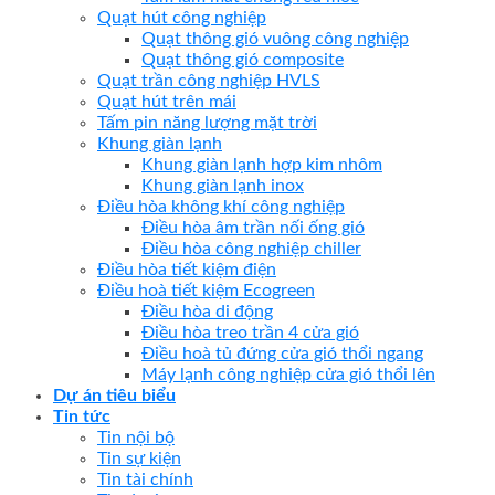
Quạt hút công nghiệp
Quạt thông gió vuông công nghiệp
Quạt thông gió composite
Quạt trần công nghiệp HVLS
Quạt hút trên mái
Tấm pin năng lượng mặt trời
Khung giàn lạnh
Khung giàn lạnh hợp kim nhôm
Khung giàn lạnh inox
Điều hòa không khí công nghiệp
Điều hòa âm trần nối ống gió
Điều hòa công nghiệp chiller
Điều hòa tiết kiệm điện
Điều hoà tiết kiệm Ecogreen
Điều hòa di động
Điều hòa treo trần 4 cửa gió
Điều hoà tủ đứng cửa gió thổi ngang
Máy lạnh công nghiệp cửa gió thổi lên
Dự án tiêu biểu
Tin tức
Tin nội bộ
Tin sự kiện
Tin tài chính