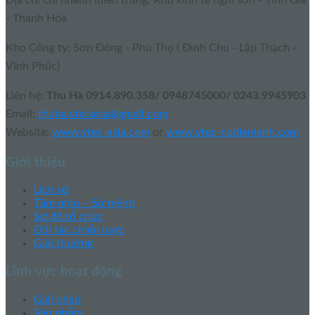
Địa chỉ chi nhánh miền trung: Khu kinh tế nghi sơn - Tĩnh Gia
- Thanh Hóa
Kho Công ty: Sơn Đông - Phú Thọ ( Đình Chu - Lập Thạch -
Vĩnh Phúc)
Liên hệ:
Thu Hà 0914.890.358/ 0948745000/ 0243.9945903
Email:
thuha.vtecasia@gmail.com
Website:
www.vtec-asia.com
or
www.vtec-codienlanh.com
Giới thiệu
Lịch sử
Tầm nhìn – Sứ mệnh
Sơ đồ tổ chức
Đối tác chiến lược
Giải thưởng
Lĩnh vực hoạt động
Giải pháp
Sản phẩm