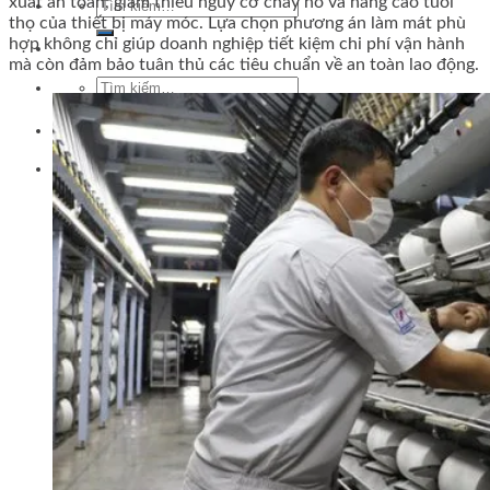
xuất an toàn, giảm thiểu nguy cơ cháy nổ và nâng cao tuổi
Tìm
thọ của thiết bị máy móc. Lựa chọn phương án làm mát phù
kiếm:
hợp không chỉ giúp doanh nghiệp tiết kiệm chi phí vận hành
mà còn đảm bảo tuân thủ các tiêu chuẩn về an toàn lao động.
Tìm
kiếm: