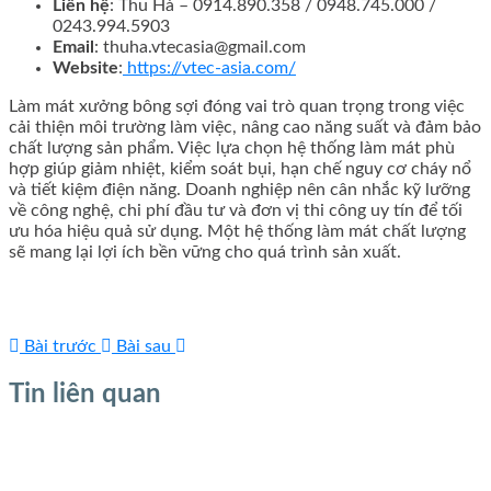
Liên hệ
: Thu Hà – 0914.890.358 / 0948.745.000 /
0243.994.5903
Email
: thuha.vtecasia@gmail.com
Website
:
https://vtec-asia.com/
Làm mát xưởng bông sợi đóng vai trò quan trọng trong việc
cải thiện môi trường làm việc, nâng cao năng suất và đảm bảo
chất lượng sản phẩm. Việc lựa chọn hệ thống làm mát phù
hợp giúp giảm nhiệt, kiểm soát bụi, hạn chế nguy cơ cháy nổ
và tiết kiệm điện năng. Doanh nghiệp nên cân nhắc kỹ lưỡng
về công nghệ, chi phí đầu tư và đơn vị thi công uy tín để tối
ưu hóa hiệu quả sử dụng. Một hệ thống làm mát chất lượng
sẽ mang lại lợi ích bền vững cho quá trình sản xuất.
Bài trước
Bài sau
Tin liên quan