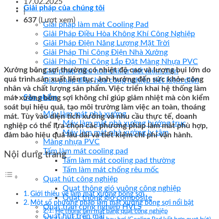
17.02.2025
Giải pháp của chúng tôi
|
637
(Lượt xem)
Giải pháp làm mát Cooling Pad
Giải Pháp Điều Hòa Không Khí Công Nghiệp
Giải Pháp Điện Năng Lượng Mặt Trời
Giải Pháp Thi Công Điện Nhà Xưởng
Giải Pháp Thi Công Lắp Đặt Màng Nhựa PVC
Xưởng bông sợi thường có nhiệt độ cao và lượng bụi lớn do
Giải pháp điều hòa chiller tiết kiệm điện
quá trình sản xuất liên tục, ảnh hưởng đến sức khỏe công
Giải pháp điều hòa công nghiệp tiết kiệm điện
nhân và chất lượng sản phẩm. Việc triển khai hệ thống làm
Sản phẩm
mát xưởng bông sợi không chỉ giúp giảm nhiệt mà còn kiểm
soát bụi hiệu quả, tạo môi trường làm việc an toàn, thoáng
Máy làm mát nhà xưởng
mát. Tùy vào diện tích xưởng và nhu cầu thực tế, doanh
Máy làm mát nhà xưởng hướng trục
nghiệp có thể lựa chọn các phương pháp làm mát phù hợp,
Máy làm mát nhà xưởng ly tâm
đảm bảo hiệu quả lâu dài và tiết kiệm chi phí vận hành.
Màng nhựa PVC
Tấm làm mát cooling pad
Nội dung trang
Tấm làm mát cooling pad thường
Tấm làm mát chống rêu mốc
Quạt hút công nghiệp
Quạt thông gió vuông công nghiệp
Giới thiệu về làm mát xưởng bông sợi
Quạt thông gió composite
Một số phương pháp làm mát xưởng bông sợi nổi bật
Quạt trần công nghiệp HVLS
Hệ thống làm mát bằng quạt công nghiệp
Quạt hút trên mái