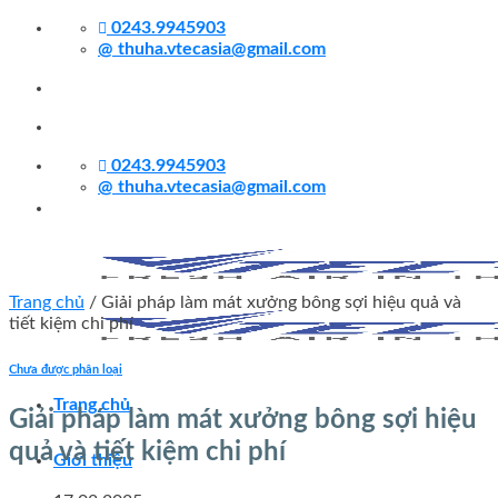
Skip
0243.9945903
to
@
thuha.vtecasia@gmail.com
content
0243.9945903
@
thuha.vtecasia@gmail.com
Trang chủ
/
Giải pháp làm mát xưởng bông sợi hiệu quả và
tiết kiệm chi phí
Chưa được phân loại
Trang chủ
Giải pháp làm mát xưởng bông sợi hiệu
quả và tiết kiệm chi phí
Giới thiệu