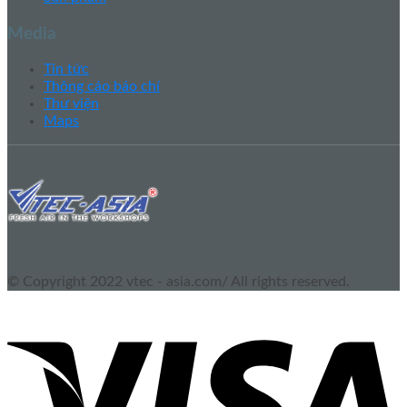
Media
Tin tức
Thông cáo báo chí
Thư viện
Maps
© Copyright 2022 vtec - asia.com/ All rights reserved.