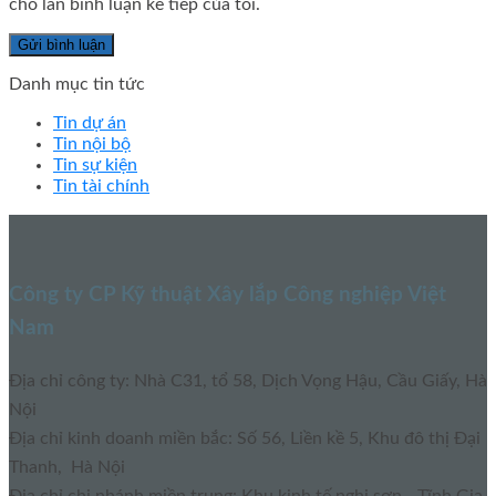
cho lần bình luận kế tiếp của tôi.
Danh mục tin tức
Tin dự án
Tin nội bộ
Tin sự kiện
Tin tài chính
Công ty CP Kỹ thuật Xây lắp Công nghiệp Việt
Nam
Địa chỉ công ty: Nhà C31, tổ 58, Dịch Vọng Hậu, Cầu Giấy, Hà
Nội
Địa chỉ kinh doanh miền bắc: Số 56, Liền kề 5, Khu đô thị Đại
Thanh, Hà Nội