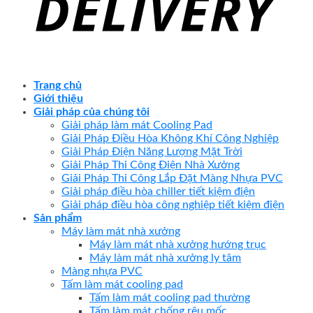
Trang chủ
Giới thiệu
Giải pháp của chúng tôi
Giải pháp làm mát Cooling Pad
Giải Pháp Điều Hòa Không Khí Công Nghiệp
Giải Pháp Điện Năng Lượng Mặt Trời
Giải Pháp Thi Công Điện Nhà Xưởng
Giải Pháp Thi Công Lắp Đặt Màng Nhựa PVC
Giải pháp điều hòa chiller tiết kiệm điện
Giải pháp điều hòa công nghiệp tiết kiệm điện
Sản phẩm
Máy làm mát nhà xưởng
Máy làm mát nhà xưởng hướng trục
Máy làm mát nhà xưởng ly tâm
Màng nhựa PVC
Tấm làm mát cooling pad
Tấm làm mát cooling pad thường
Tấm làm mát chống rêu mốc