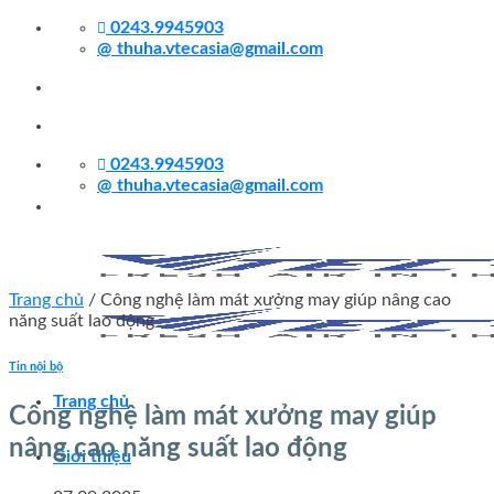
Skip
0243.9945903
to
@
thuha.vtecasia@gmail.com
content
0243.9945903
@
thuha.vtecasia@gmail.com
Trang chủ
/
Công nghệ làm mát xưởng may giúp nâng cao
năng suất lao động
Tin nội bộ
Trang chủ
Công nghệ làm mát xưởng may giúp
nâng cao năng suất lao động
Giới thiệu