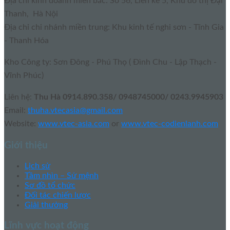
Địa chỉ kinh doanh miền bắc: Số 56, Liền kề 5, Khu đô thị Đại
Thanh, Hà Nội
Địa chỉ chi nhánh miền trung: Khu kinh tế nghi sơn - Tĩnh Gia
- Thanh Hóa
Kho Công ty: Sơn Đông - Phú Thọ ( Đình Chu - Lập Thạch -
Vĩnh Phúc)
Liên hệ:
Thu Hà 0914.890.358/ 0948745000/ 0243.9945903
Email:
thuha.vtecasia@gmail.com
Website:
www.vtec-asia.com
or
www.vtec-codienlanh.com
Giới thiệu
Lịch sử
Tầm nhìn – Sứ mệnh
Sơ đồ tổ chức
Đối tác chiến lược
Giải thưởng
Lĩnh vực hoạt động