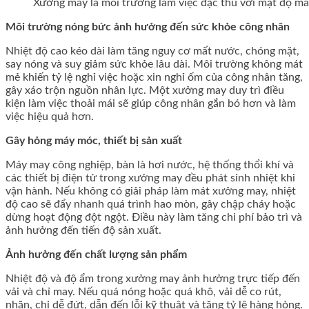
Xưởng may là môi trường làm việc đặc thù với mật độ m
Môi trường nóng bức ảnh hưởng đến sức khỏe công nhân
Nhiệt độ cao kéo dài làm tăng nguy cơ mất nước, chóng mặt,
say nóng và suy giảm sức khỏe lâu dài. Môi trường không mát
mẻ khiến tỷ lệ nghỉ việc hoặc xin nghỉ ốm của công nhân tăng,
gây xáo trộn nguồn nhân lực. Một xưởng may duy trì điều
kiện làm việc thoải mái sẽ giúp công nhân gắn bó hơn và làm
việc hiệu quả hơn.
Gây hỏng máy móc, thiết bị sản xuất
Máy may công nghiệp, bàn là hơi nước, hệ thống thổi khí và
các thiết bị điện tử trong xưởng may đều phát sinh nhiệt khi
vận hành. Nếu không có giải pháp làm mát xưởng may, nhiệt
độ cao sẽ đẩy nhanh quá trình hao mòn, gây chập cháy hoặc
dừng hoạt động đột ngột. Điều này làm tăng chi phí bảo trì và
ảnh hưởng đến tiến độ sản xuất.
Ảnh hưởng đến chất lượng sản phẩm
Nhiệt độ và độ ẩm trong xưởng may ảnh hưởng trực tiếp đến
vải và chỉ may. Nếu quá nóng hoặc quá khô, vải dễ co rút,
nhăn, chỉ dễ đứt, dẫn đến lỗi kỹ thuật và tăng tỷ lệ hàng hỏng.