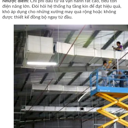
Nhược điểm:
Chi phí đầu tư và vận hành rất cao, tiêu tốn
điện năng lớn. Đòi hỏi hệ thống hạ tầng kín để đạt hiệu quả,
khó áp dụng cho những xưởng may quá rộng hoặc không
được thiết kế đồng bộ ngay từ đầu.