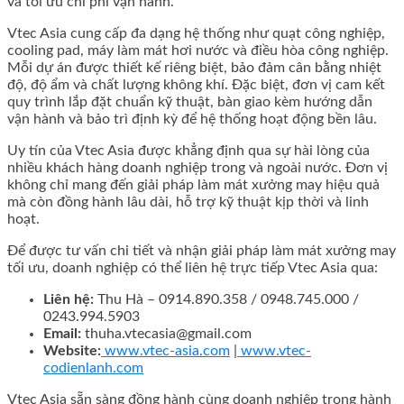
và tối ưu chi phí vận hành.
Vtec Asia cung cấp đa dạng hệ thống như quạt công nghiệp,
cooling pad, máy làm mát hơi nước và điều hòa công nghiệp.
Mỗi dự án được thiết kế riêng biệt, bảo đảm cân bằng nhiệt
độ, độ ẩm và chất lượng không khí. Đặc biệt, đơn vị cam kết
quy trình lắp đặt chuẩn kỹ thuật, bàn giao kèm hướng dẫn
vận hành và bảo trì định kỳ để hệ thống hoạt động bền lâu.
Uy tín của Vtec Asia được khẳng định qua sự hài lòng của
nhiều khách hàng doanh nghiệp trong và ngoài nước. Đơn vị
không chỉ mang đến giải pháp làm mát xưởng may hiệu quả
mà còn đồng hành lâu dài, hỗ trợ kỹ thuật kịp thời và linh
hoạt.
Để được tư vấn chi tiết và nhận giải pháp làm mát xưởng may
tối ưu, doanh nghiệp có thể liên hệ trực tiếp Vtec Asia qua:
Liên hệ:
Thu Hà – 0914.890.358 / 0948.745.000 /
0243.994.5903
Email:
thuha.vtecasia@gmail.com
Website:
www.vtec-asia.com
|
www.vtec-
codienlanh.com
Vtec Asia sẵn sàng đồng hành cùng doanh nghiệp trong hành