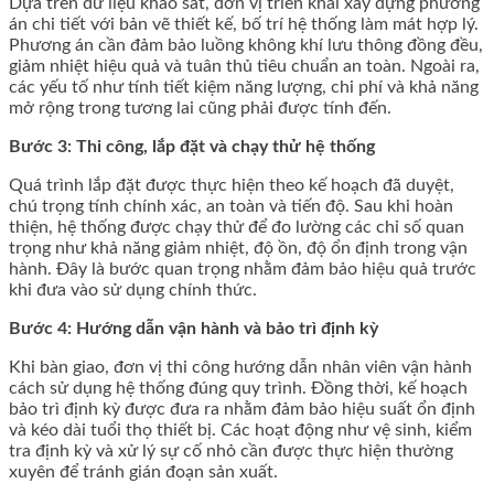
Dựa trên dữ liệu khảo sát, đơn vị triển khai xây dựng phương
án chi tiết với bản vẽ thiết kế, bố trí hệ thống làm mát hợp lý.
Phương án cần đảm bảo luồng không khí lưu thông đồng đều,
giảm nhiệt hiệu quả và tuân thủ tiêu chuẩn an toàn. Ngoài ra,
các yếu tố như tính tiết kiệm năng lượng, chi phí và khả năng
mở rộng trong tương lai cũng phải được tính đến.
Bước 3: Thi công, lắp đặt và chạy thử hệ thống
Quá trình lắp đặt được thực hiện theo kế hoạch đã duyệt,
chú trọng tính chính xác, an toàn và tiến độ. Sau khi hoàn
thiện, hệ thống được chạy thử để đo lường các chỉ số quan
trọng như khả năng giảm nhiệt, độ ồn, độ ổn định trong vận
hành. Đây là bước quan trọng nhằm đảm bảo hiệu quả trước
khi đưa vào sử dụng chính thức.
Bước 4: Hướng dẫn vận hành và bảo trì định kỳ
Khi bàn giao, đơn vị thi công hướng dẫn nhân viên vận hành
cách sử dụng hệ thống đúng quy trình. Đồng thời, kế hoạch
bảo trì định kỳ được đưa ra nhằm đảm bảo hiệu suất ổn định
và kéo dài tuổi thọ thiết bị. Các hoạt động như vệ sinh, kiểm
tra định kỳ và xử lý sự cố nhỏ cần được thực hiện thường
xuyên để tránh gián đoạn sản xuất.