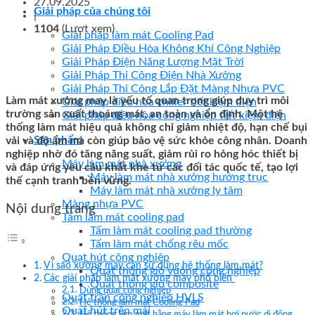
27.09.2025
Giải pháp của chúng tôi
|
1104
(Lượt xem)
Giải pháp làm mát Cooling Pad
Giải Pháp Điều Hòa Không Khí Công Nghiệp
Giải Pháp Điện Năng Lượng Mặt Trời
Giải Pháp Thi Công Điện Nhà Xưởng
Giải Pháp Thi Công Lắp Đặt Màng Nhựa PVC
Làm mát xưởng may là yếu tố quan trọng giúp duy trì môi
Giải pháp điều hòa chiller tiết kiệm điện
trường sản xuất thoáng mát, an toàn và ổn định. Một hệ
Giải pháp điều hòa công nghiệp tiết kiệm điện
thống làm mát hiệu quả không chỉ giảm nhiệt độ, hạn chế bụi
Sản phẩm
vải và độ ẩm mà còn giúp bảo vệ sức khỏe công nhân. Doanh
nghiệp nhờ đó tăng năng suất, giảm rủi ro hỏng hóc thiết bị
Máy làm mát nhà xưởng
và đáp ứng yêu cầu khắt khe từ các đối tác quốc tế, tạo lợi
Máy làm mát nhà xưởng hướng trục
thế cạnh tranh bền vững.
Máy làm mát nhà xưởng ly tâm
Màng nhựa PVC
Nội dung trang
Tấm làm mát cooling pad
Tấm làm mát cooling pad thường
Tấm làm mát chống rêu mốc
Quạt hút công nghiệp
Vì sao xưởng may cần sử dụng hệ thống làm mát?
Quạt thông gió vuông công nghiệp
Các giải pháp làm mát xưởng may phổ biến
Quạt thông gió composite
Dùng quạt công nghiệp
Quạt trần công nghiệp HVLS
Hệ thống làm mát Cooling Pad
Quạt hút trên mái
Hệ thống làm mát bằng máy làm mát hơi nước di động