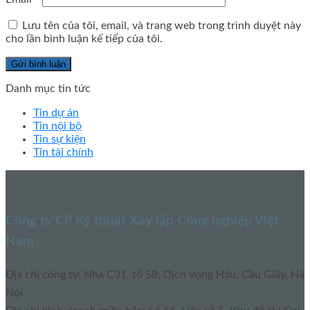
Lưu tên của tôi, email, và trang web trong trình duyệt này
cho lần bình luận kế tiếp của tôi.
Danh mục tin tức
Tin dự án
Tin nội bộ
Tin sự kiện
Tin tài chính
Công ty CP Kỹ thuật Xây lắp Công nghiệp Việt
Nam
Địa chỉ công ty: Nhà C31, tổ 58, Dịch Vọng Hậu, Cầu Giấy, Hà
Nội