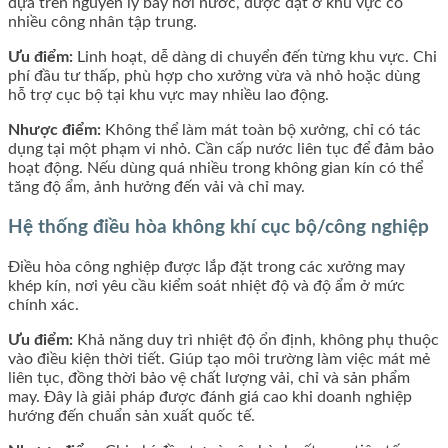
dựa trên nguyên lý bay hơi nước, được đặt ở khu vực có
nhiều công nhân tập trung.
Ưu điểm:
Linh hoạt, dễ dàng di chuyển đến từng khu vực. Chi
phí đầu tư thấp, phù hợp cho xưởng vừa và nhỏ hoặc dùng
hỗ trợ cục bộ tại khu vực may nhiều lao động.
Nhược điểm:
Không thể làm mát toàn bộ xưởng, chỉ có tác
dụng tại một phạm vi nhỏ. Cần cấp nước liên tục để đảm bảo
hoạt động. Nếu dùng quá nhiều trong không gian kín có thể
tăng độ ẩm, ảnh hưởng đến vải và chỉ may.
Hệ thống điều hòa không khí cục bộ/công nghiệp
Điều hòa công nghiệp được lắp đặt trong các xưởng may
khép kín, nơi yêu cầu kiểm soát nhiệt độ và độ ẩm ở mức
chính xác.
Ưu điểm:
Khả năng duy trì nhiệt độ ổn định, không phụ thuộc
vào điều kiện thời tiết. Giúp tạo môi trường làm việc mát mẻ
liên tục, đồng thời bảo vệ chất lượng vải, chỉ và sản phẩm
may. Đây là giải pháp được đánh giá cao khi doanh nghiệp
hướng đến chuẩn sản xuất quốc tế.