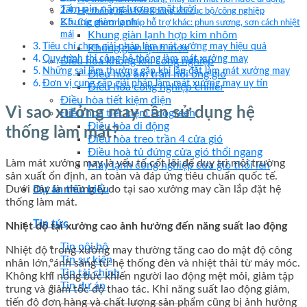
Tấm pin năng lượng mặt trời
Hệ thống điều hòa không khí cục bộ/công nghiệp
Khung giàn lạnh
Các phương pháp hỗ trợ khác: phun sương, sơn cách nhiệt
Khung giàn lạnh hợp kim nhôm
mái
Tiêu chí chọn giải pháp làm mát xưởng may hiệu quả
Khung giàn lạnh inox
Quy trình thi công hệ thống làm mát xưởng may
Điều hòa không khí công nghiệp
Những sai lầm thường gặp khi lắp đặt làm mát xưởng may
Điều hòa âm trần nối ống gió
Đơn vị cung cấp giải pháp làm mát xưởng may uy tín
Điều hòa công nghiệp chiller
Điều hòa tiết kiệm điện
Vì sao xưởng may cần sử dụng hệ
Điều hoà tiết kiệm Ecogreen
Điều hòa di động
thống làm mát?
Điều hòa treo trần 4 cửa gió
Điều hoà tủ đứng cửa gió thổi ngang
Làm mát xưởng may là yếu tố cốt lõi để duy trì môi trường
Máy lạnh công nghiệp cửa gió thổi lên
sản xuất ổn định, an toàn và đáp ứng tiêu chuẩn quốc tế.
Dự án tiêu biểu
Dưới đây là những lý do tại sao xưởng may cần lắp đặt hệ
thống làm mát.
Tin tức
Nhiệt độ tại xưởng cao ảnh hưởng đến năng suất lao động
Tin nội bộ
Nhiệt độ trong xưởng may thường tăng cao do mật độ công
Tin sự kiện
nhân lớn, ánh sáng từ hệ thống đèn và nhiệt thải từ máy móc.
Tin tài chính
Không khí nóng bức khiến người lao động mệt mỏi, giảm tập
Tin dự án
trung và giảm tốc độ thao tác. Khi năng suất lao động giảm,
tiến độ đơn hàng và chất lượng sản phẩm cũng bị ảnh hưởng