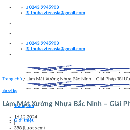
Skip
0243.9945903
to
@
thuha.vtecasia@gmail.com
content
0243.9945903
@
thuha.vtecasia@gmail.com
Trang chủ
/
Làm Mát Xưởng Nhựa Bắc Ninh – Giải Pháp Tối Ưu
Tin nội bộ
Làm Mát Xưởng Nhựa Bắc Ninh – Giải Ph
Trang chủ
16.12.2024
Giới thiệu
|
398
(Lượt xem)