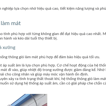
nghiệp lựa chọn nhờ hiệu quả cao, tiết kiệm năng lượng và phù
ió làm mát
o tính phù hợp với từng không gian để đạt hiệu quả cao nhất. M
n hành và kéo dài tuổi thọ thiết bị.
hà xưởng
thống thông gió làm mát phù hợp để đảm bảo hiệu quả tối ưu.
át áp suất âm là lựa chọn phù hợp. Cơ chế hoạt động của hệ thố
í mát đi vào, giúp nhiệt độ trong xưởng được giảm đáng kể. Nhờ
 mái cho công nhân và giúp máy móc vận hành ổn định.
yên xảy ra tình trạng thất thoát khí, hệ thống thông gió làm má
uốn sử dụng hệ thống áp suất âm, cần có giải pháp che chắn các 