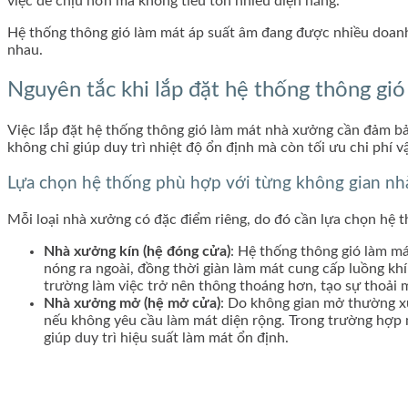
việc dễ chịu hơn mà không tiêu tốn nhiều điện năng.
Hệ thống thông gió làm mát áp suất âm đang được nhiều doanh 
nhau.
Nguyên tắc khi lắp đặt hệ thống thông g
Việc lắp đặt hệ thống thông gió làm mát nhà xưởng cần đảm bả
không chỉ giúp duy trì nhiệt độ ổn định mà còn tối ưu chi phí vậ
Lựa chọn hệ thống phù hợp với từng không gian n
Mỗi loại nhà xưởng có đặc điểm riêng, do đó cần lựa chọn hệ 
Nhà xưởng kín (hệ đóng cửa)
: Hệ thống thông gió làm m
nóng ra ngoài, đồng thời giàn làm mát cung cấp luồng kh
trường làm việc trở nên thông thoáng hơn, tạo sự thoải
Nhà xưởng mở (hệ mở cửa)
: Do không gian mở thường xu
nếu không yêu cầu làm mát diện rộng. Trong trường hợp m
giúp duy trì hiệu suất làm mát ổn định.