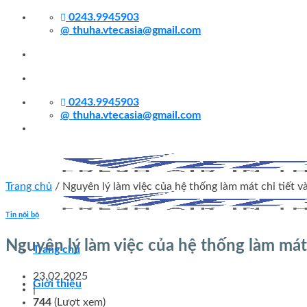
Skip
0243.9945903
to
@
thuha.vtecasia@gmail.com
content
0243.9945903
@
thuha.vtecasia@gmail.com
Trang chủ
/
Nguyên lý làm việc của hệ thống làm mát chi tiết v
Tin nội bộ
Nguyên lý làm việc của hệ thống làm mát 
Trang chủ
23.02.2025
Giới thiệu
|
744
(Lượt xem)