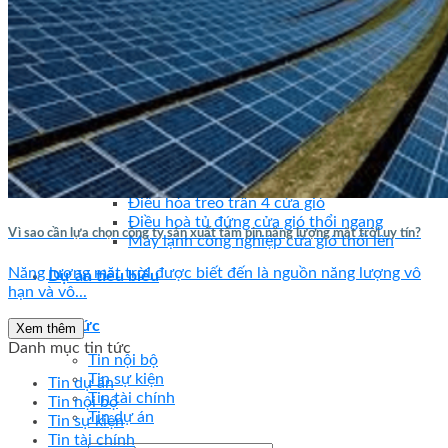
Tấm pin năng lượng mặt trời
Khung giàn lạnh
Khung giàn lạnh hợp kim nhôm
Khung giàn lạnh inox
Điều hòa không khí công nghiệp
Điều hòa âm trần nối ống gió
Điều hòa công nghiệp chiller
Điều hòa tiết kiệm điện
Điều hoà tiết kiệm Ecogreen
Điều hòa di động
Điều hòa treo trần 4 cửa gió
Điều hoà tủ đứng cửa gió thổi ngang
Vì sao cần lựa chọn công ty sản xuất tấm pin năng lượng mặt trời uy tín?
Máy lạnh công nghiệp cửa gió thổi lên
Năng lượng mặt trời được biết đến là nguồn năng lượng vô
Dự án tiêu biểu
hạn và vô...
Tin tức
Xem thêm
Danh mục tin tức
Tin nội bộ
Tin sự kiện
Tin dự án
Tin tài chính
Tin nội bộ
Tin dự án
Tin sự kiện
Tin tài chính