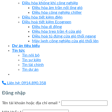
Điều hòa không khí công nghiệp
Điều hòa âm trần nối ống gió
Điều hòa công nghiệp chiller
Điều hòa tiết kiệm điện
Điều hoà tiết kiệm Ecogreen
Điều hòa di động
Điều hòa treo trần 4 cửa gió
Điều hoà tủ đứng cửa gió thổi ngang
Máy lạnh công nghiệp cửa gió thổi lên
Dự án tiêu biểu
Tin tức
Tin nội bộ
Tin sự kiện
Tin tài chính
Tin dự án
Liên hệ: 0914.890.358
Đăng nhập
Tên tài khoản hoặc địa chỉ email
*