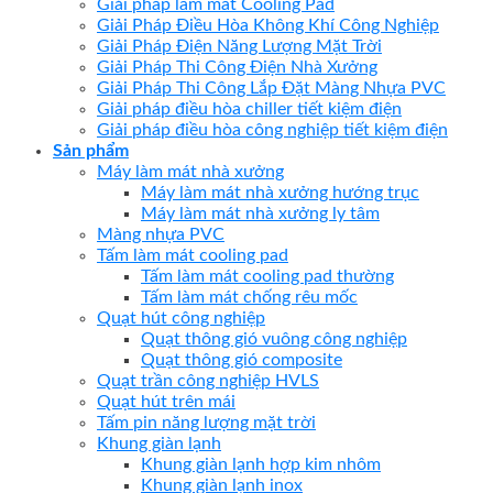
Giải pháp làm mát Cooling Pad
Giải Pháp Điều Hòa Không Khí Công Nghiệp
Giải Pháp Điện Năng Lượng Mặt Trời
Giải Pháp Thi Công Điện Nhà Xưởng
Giải Pháp Thi Công Lắp Đặt Màng Nhựa PVC
Giải pháp điều hòa chiller tiết kiệm điện
Giải pháp điều hòa công nghiệp tiết kiệm điện
Sản phẩm
Máy làm mát nhà xưởng
Máy làm mát nhà xưởng hướng trục
Máy làm mát nhà xưởng ly tâm
Màng nhựa PVC
Tấm làm mát cooling pad
Tấm làm mát cooling pad thường
Tấm làm mát chống rêu mốc
Quạt hút công nghiệp
Quạt thông gió vuông công nghiệp
Quạt thông gió composite
Quạt trần công nghiệp HVLS
Quạt hút trên mái
Tấm pin năng lượng mặt trời
Khung giàn lạnh
Khung giàn lạnh hợp kim nhôm
Khung giàn lạnh inox