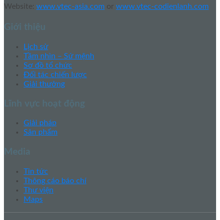
Website:
www.vtec-asia.com
or
www.vtec-codienlanh.com
Giới thiệu
Lịch sử
Tầm nhìn – Sứ mệnh
Sơ đồ tổ chức
Đối tác chiến lược
Giải thưởng
Lĩnh vực hoạt động
Giải pháp
Sản phẩm
Media
Tin tức
Thông cáo báo chí
Thư viện
Maps