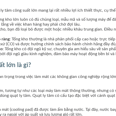
tâm công suất lớn mang lại rất nhiều lợi ích thiết thực, cụ thể
ổng kho lớn luôn có đủ chủng loại, mẫu mã và số lượng máy để 
lắng về việc khan hàng hay phải chờ đợi lâu.
kho, bạn đã loại bỏ được một hoặc nhiều khâu trung gian. Điều nà
 ràng
: Tổng kho thường là nhà phân phối cấp cao hoặc trực tiế
 xứ (CO) và được hưởng chính sách bảo hành chính hãng đầy đủ
áo
: Tổng kho có đội ngũ kỹ sư, chuyên gia am hiểu sâu về sản phẩ
 bởi đội ngũ giàu kinh nghiệm, đảm bảo máy hoạt động bền bỉ và 
 lớn là gì?
n trọng trong việc làm mát các không gian công nghiệp rộng lớn,
ên, tương tự như các loại máy làm mát thông thường, nhưng có s
ùng quạt ly tâm. Quạt ly tâm có cấu tạo đặc biệt với cánh quạt c
mát (cooling pad) đã được làm ẩm bằng nước. Tại đây, nước bay 
ra ngoài với áp suất và lưu lượng gió rất lớn.