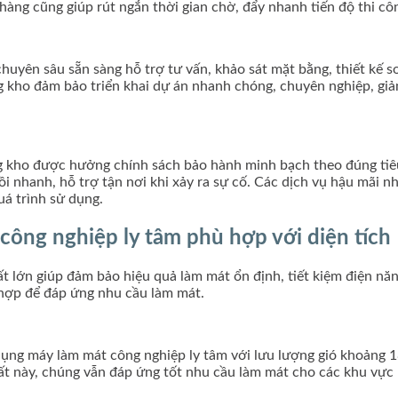
àng cũng giúp rút ngắn thời gian chờ, đẩy nhanh tiến độ thi cô
uyên sâu sẵn sàng hỗ trợ tư vấn, khảo sát mặt bằng, thiết kế sơ
g kho đảm bảo triển khai dự án nhanh chóng, chuyên nghiệp, giảm
g kho được hưởng chính sách bảo hành minh bạch theo đúng tiêu
 nhanh, hỗ trợ tận nơi khi xảy ra sự cố. Các dịch vụ hậu mãi như
uá trình sử dụng.
ông nghiệp ly tâm phù hợp với diện tích
lớn giúp đảm bảo hiệu quả làm mát ổn định, tiết kiệm điện năng
 hợp để đáp ứng nhu cầu làm mát.
 dụng máy làm mát công nghiệp ly tâm với lưu lượng gió khoảng 
ất này, chúng vẫn đáp ứng tốt nhu cầu làm mát cho các khu vực