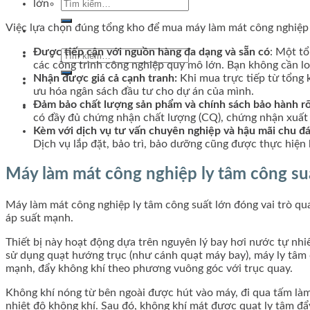
Tìm
lớn
kiếm:
Việc lựa chọn đúng tổng kho để mua máy làm mát công nghiệp ly 
Được tiếp cận với nguồn hàng đa dạng và sẵn có
: Một t
Tìm
các công trình công nghiệp quy mô lớn. Bạn không cần lo 
kiếm:
Nhận được giá cả cạnh tranh:
Khi mua trực tiếp từ tổng 
ưu hóa ngân sách đầu tư cho dự án của mình.
Đảm bảo chất lượng sản phẩm và chính sách bảo hành rõ
có đầy đủ chứng nhận chất lượng (CQ), chứng nhận xuất
Kèm với dịch vụ tư vấn chuyên nghiệp và hậu mãi chu đ
Dịch vụ lắp đặt, bảo trì, bảo dưỡng cũng được thực hiện
Máy làm mát công nghiệp ly tâm công suất
Máy làm mát công nghiệp ly tâm công suất lớn đóng vai trò qua
áp suất mạnh.
Thiết bị này hoạt động dựa trên nguyên lý bay hơi nước tự nhi
sử dụng quạt hướng trục (như cánh quạt máy bay), máy ly tâm d
mạnh, đẩy không khí theo phương vuông góc với trục quay.
Không khí nóng từ bên ngoài được hút vào máy, đi qua tấm làm 
nhiệt độ không khí. Sau đó, không khí mát được quạt ly tâm đẩy 