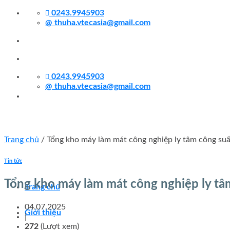
Skip
0243.9945903
to
@
thuha.vtecasia@gmail.com
content
0243.9945903
@
thuha.vtecasia@gmail.com
Trang chủ
/
Tổng kho máy làm mát công nghiệp ly tâm công suấ
Tin tức
Tổng kho máy làm mát công nghiệp ly tâ
Trang chủ
04.07.2025
Giới thiệu
|
272
(Lượt xem)